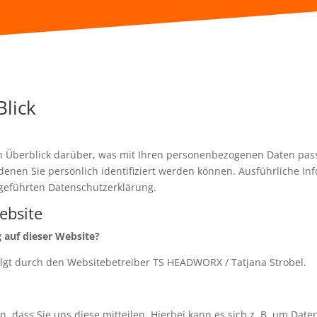
Blick
n Überblick darüber, was mit Ihren personenbezogenen Daten pass
denen Sie persönlich identifiziert werden können. Ausführliche 
geführten Datenschutzerklärung.
ebsite
g auf dieser Website?
olgt durch den Websitebetreiber
TS HEADWORX / Tatjana Strobel
.
dass Sie uns diese mitteilen. Hierbei kann es sich z. B. um Daten